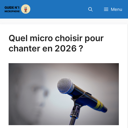
Aller
Découvrez le top
Menu
au
20 des
VOIR LES MICROPHONES
contenu
microphones les
plus vendus
Quel micro choisir pour
chanter en 2026 ?