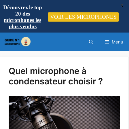
X
Découvrez le top
20 des
VOIR LES MICROPHONES
microphones les
plus vendus
Aller
Menu
au
contenu
Quel microphone à
condensateur choisir ?